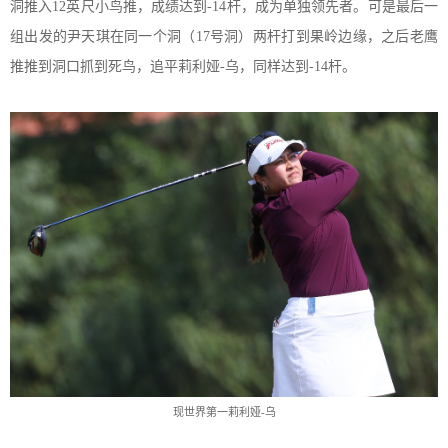
洞推入
1
2
英尺小鸟推，成绩达到
-
14
杆，成为单独领先者。可是最后一
组出发的尹天琪在同一个洞（
1
7
号洞）两杆打到果岭边缘，
之后
老鹰
推推到洞口抓到死鸟，追平莉利娅
-乌，同样达到-
14
杆。
现世界第一莉利娅
-乌