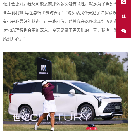
做才会更好。
我想
可能
之前
那么多次没有取胜，就是为了等到
今天
。
”
亚军莉利娅
-乌在总结比赛时
表示
：
“
说实话我
今天犯了许多错误，
没
有带来
我最好的状态
。
可是我
相信
，
随着我在
这座球场
经历更多
，我
对它的理解也会
更加
深入。今天
是属于尹
天琪的
一天
，我
也非常
为她
感到开心。
”