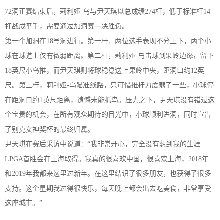
7
2
洞正赛结束后，莉利娅
-乌
与尹天琪
以
总成绩
2
74
杆，低于标准杆
1
4
杆战成平手，需要通过加洞
赛一决
胜负。
第一个加洞在
1
8
号洞进行
。
第一杆
，
两位选手表现不分上下
，
两个小
球在球道上仅有微弱距离
。
第二杆
，
莉利娅
-乌
击球到果岭边缘
，
留下
18
英尺小鸟推，
而尹天琪则将球稳稳送上果岭中央
，
距洞口约
12
英
尺
。
第三杆
，
莉利娅
-乌
瞄准线路
，
只可惜推杆力度弱了一些
，
小球停
在距洞口约
1
英尺距离
，
遗憾未能抓鸟
。
压力之下
，
尹天琪没有错过这
个宝贵的机会
，
在所有观众期待的目光中
，
小球顺利进洞
，
同时宣告
了别克女神奖杯的最终归属
。
尹天琪
在
赛
后采访中
说
道
：
“我非常开心，完全没有想到我的生涯
LPGA
首胜会在上海取得。我真的很喜欢中国，很喜欢上海，
2
018
年
和
2
019
年我都来这里过新年。在这里结识了
很多
朋友，
也
获得
了
很
多
支持。这个星期我过得很快乐，每天晚上都会出去吃美食，非常享受
这座城市。
”