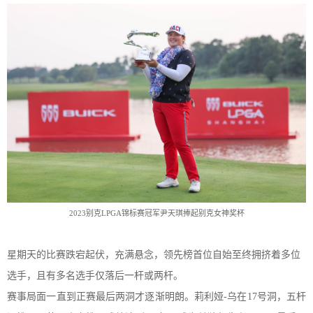
2023别克LPGA锦标赛冠军尹天琪捧起别克女神奖杯
星期天的比赛跌宕起伏，充满悬念，领先榜首位自始至终拥挤着多位
选手，且有多
名
选手
仅
落后一杆或两杆。
赛事
局面一直到正赛最后两洞才逐渐明朗。莉利娅
-乌在1
7
号洞，五杆