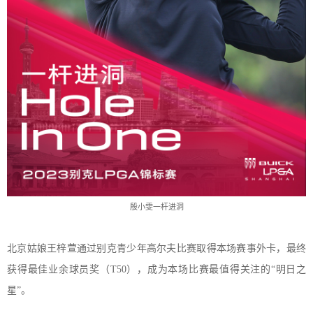
殷小雯一杆进洞
北京姑娘王梓萱通过别克青少年高尔夫比赛取得本场赛事外卡，最终
获得最佳业余球员奖（
T
50
），
成为本场比赛
最值得关注的
“明日
之
星
”。