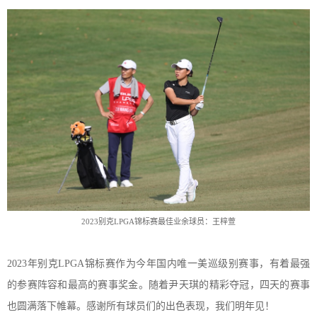
2
023
别克
L
PGA
锦标赛最佳业余球员：王梓萱
2023
年
别克
LPGA锦标赛
作为
今年国内唯一美巡级别赛事，
有着最强
的参赛阵容和最高的赛事奖金
。
随着尹天琪的精彩夺冠
，
四天的赛事
也圆满落下帷幕
。
感谢所有球员们的出色表现
，
我们明年见
！