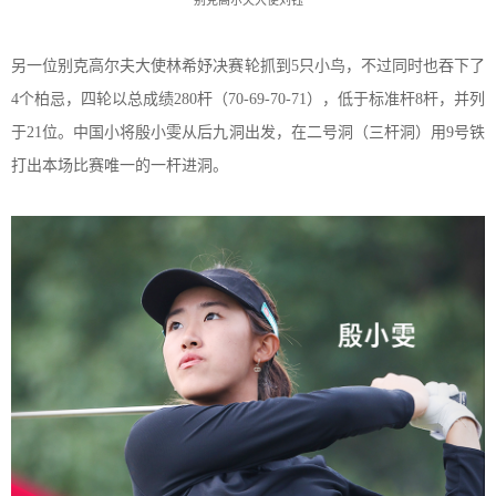
另一位别克高尔夫大使
林希妤
决赛轮抓到
5
只小鸟
，
不过同时也吞下了
4
个柏忌
，
四轮以总成绩
280
杆
（
70
-69-70-71
），
低于标准杆
8
杆
，
并列
于
21
位
。
中国小将
殷小雯从后九洞出发，在二号洞（三杆洞）用
9号铁
打出本场比赛唯一
的
一杆进洞。