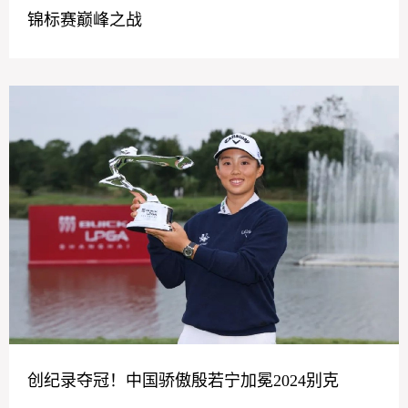
锦标赛巅峰之战
创纪录夺冠！中国骄傲殷若宁加冕2024别克