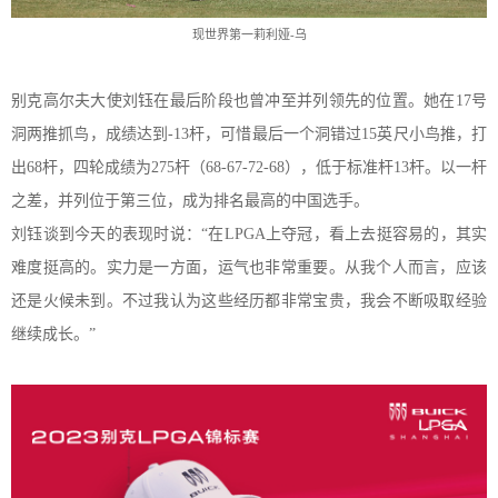
现世界第一莉利娅
-乌
别克高尔夫大使刘钰在最后阶段也
曾冲至并列领先的位置
。
她在
1
7
号
洞两推抓鸟，成绩达到
-
13
杆，可惜最后一个洞错过
15
英尺小鸟推，打
出
6
8
杆，四轮成绩为
2
75
杆（
6
8-67-72-68
），低于标准杆
1
3
杆
。
以
一杆
之差，并列位于第三位
，
成为
排名最高的中国选手。
刘钰谈到今
天的表现时说
：
“在LPGA上夺冠，看上去挺容易的，其实
难度挺高的。实力是一方面，运气
也非常重要
。从我个人而言，应该
还是火候未到。
不过我认为这些经历都非常宝贵
，
我会不断吸取经验
继续成长
。
”