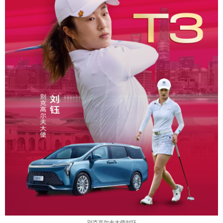
别克高尔夫大使刘钰