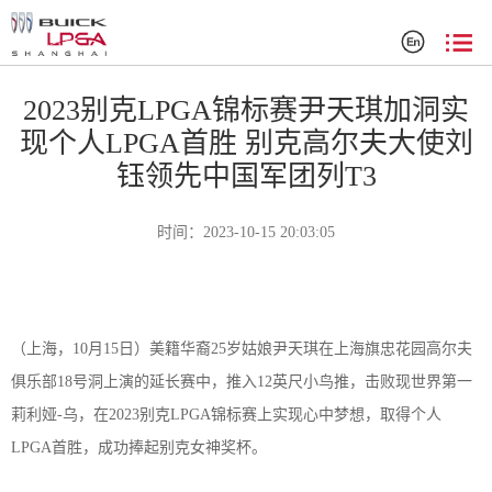
赛事新闻
2023别克LPGA锦标赛尹天琪加洞实
现个人LPGA首胜 别克高尔夫大使刘
钰领先中国军团列T3
时间：2023-10-15 20:03:05
（上海，
1
0
月
1
5
日）美籍华裔
2
5
岁姑娘尹天琪在上海旗忠花园高尔夫
俱乐部
1
8
号洞上演的延长赛中，推入
1
2
英尺小鸟推，击败
现
世界第一
莉利娅
-乌，
在
2
023
别克
LPGA锦标赛上实现心中梦想，取得
个人
LPGA首胜
，
成功
捧起别克女神奖杯。