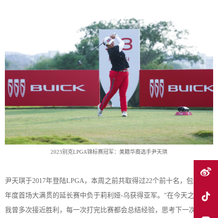
2
023
别克
L
PGA
锦标赛冠军：美籍华裔选手
尹天琪
尹天琪
于
2
017
年
登陆
LPGA
，
本周之前共取得
过
2
2
个前十名，包括在
年度首场大满贯的延长赛中负于莉利娅
-乌获得亚军。“
在今天之前
，
我
曾
多次接近胜利，每一次打完比赛都会总结经验，
思考
下一次怎么