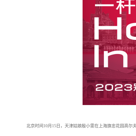
北京时间
10
月
15
日，天津姑娘殷小雯在上海旗忠花园高尔