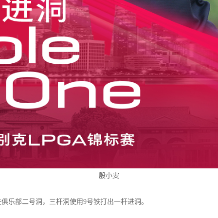
殷小雯
夫俱乐部二号洞，三杆洞使用
9
号铁打出一杆进洞。