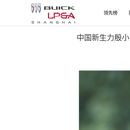
赛事新闻
领先榜
中国新生力殷小雯